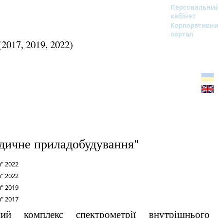
Персональни
кабінет
Корпоративн
портал
017, 2019, 2022)
едичне приладобудування"
" 2022
" 2022
" 2019
" 2017
ний комплекс спектрометрії внутрішнього