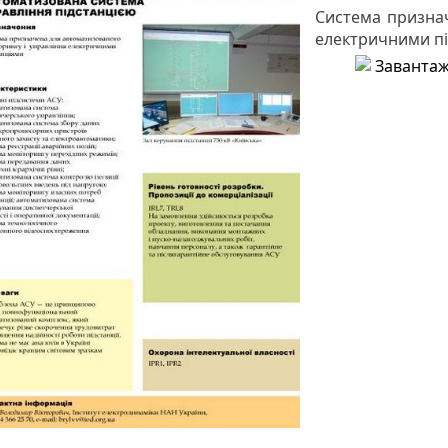
Система признач
електричними п
Завантаж