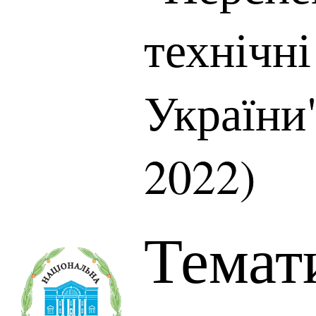
технічн
України"
2022)
Темат