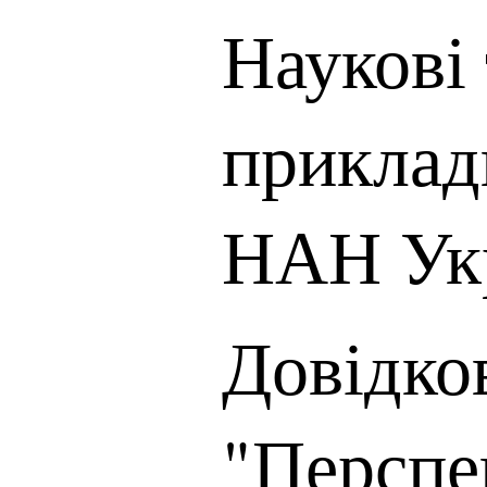
Наукові 
приклад
НАН Ук
Довідко
"Перспе