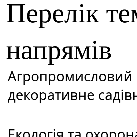
Перелік т
напрямів
Агропромисловий 
декоративне садів
Екологія та охорон