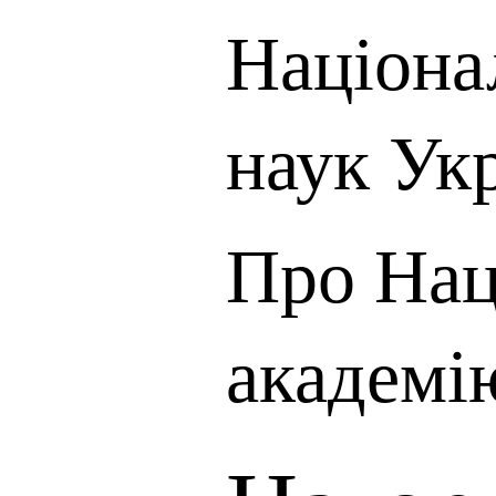
Націона
наук Ук
Про Нац
академі