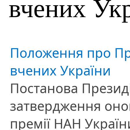
вчених Ук
Положення про Пре
вчених України
Постанова Президі
затвердження оно
премії НАН Україн