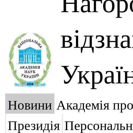
Нагор
відзн
Украї
Новини
Академія пр
Президія
Персональн