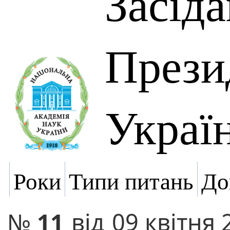
Засід
Прези
Украї
Роки
Типи питань
До
№
11
від
09 квітня 