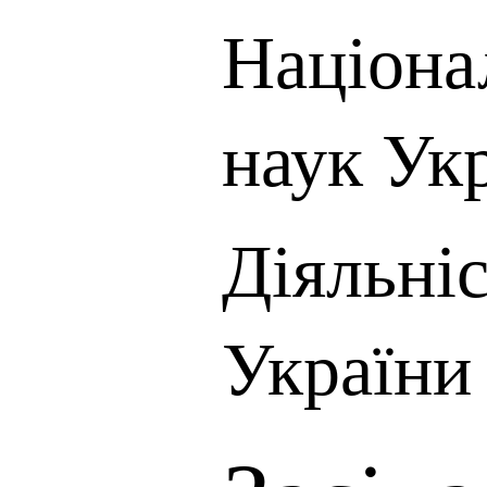
Націона
наук Ук
Діяльні
України