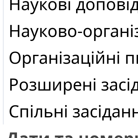
Наукові доповід
Науково-органі
Організаційні 
Розширені засі
Спільні засідан