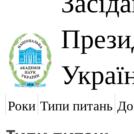
Засід
Прези
Украї
Роки
Типи питань
До