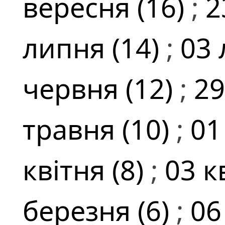
вересня (16)
;
2
липня (14)
;
03 
червня (12)
;
29
травня (10)
;
01
квітня (8)
;
03 к
березня (6)
;
06