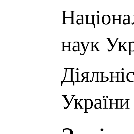
Націона
наук Ук
Діяльні
України