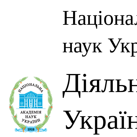
Націона
наук Ук
Діяль
Украї