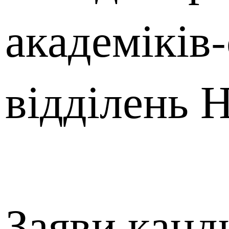
академіків-
відділень 
Заяви канд