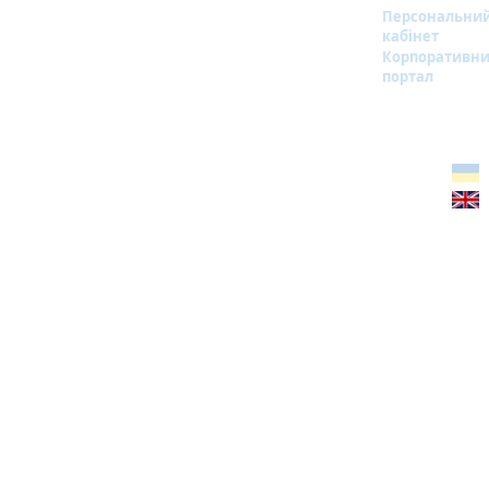
Персональни
кабінет
Корпоративн
портал