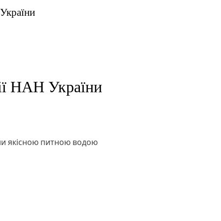
 України
ії НАН України
ни якісною питною водою