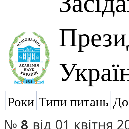
Засід
Прези
Украї
Роки
Типи питань
До
№
8
від
01 квітня 2