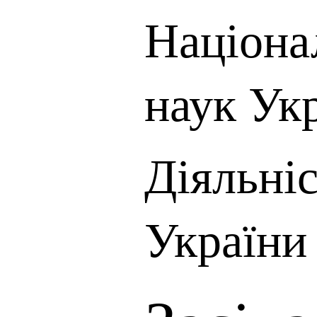
Націона
наук Ук
Діяльні
України