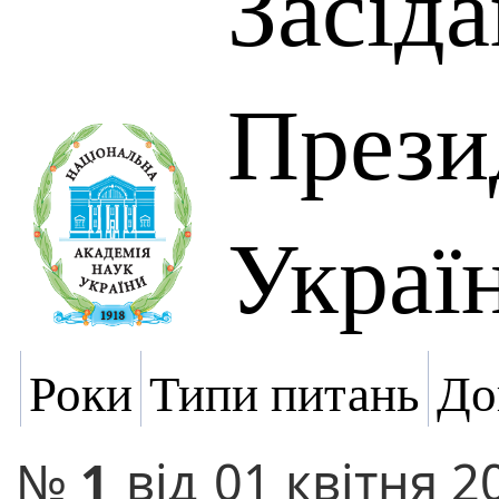
Засід
Прези
Украї
Роки
Типи питань
До
№
1
від
01 квітня 2