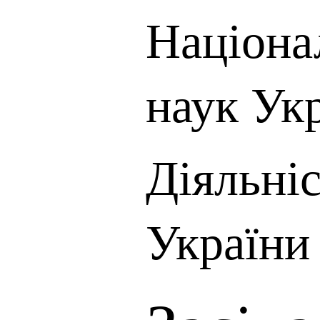
Націона
наук Ук
Діяльні
України