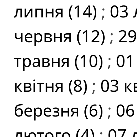
липня (14)
;
03 
червня (12)
;
29
травня (10)
;
01
квітня (8)
;
03 к
березня (6)
;
06
лютого (4)
;
07 