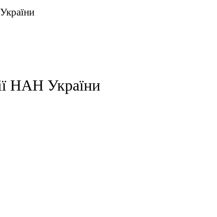
 України
ії НАН України