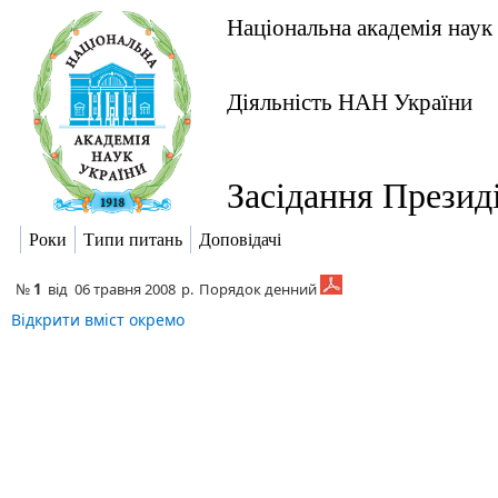
Національна академія наук
Діяльність НАН України
Засідання Презид
Роки
Типи питань
Доповідачі
№
1
від
06 травня 2008
р.
Порядок денний
Відкрити вміст окремо