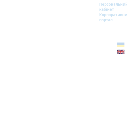
Персональни
кабінет
Корпоративн
портал