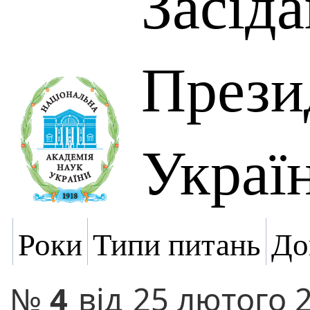
Засід
Прези
Украї
Роки
Типи питань
До
№
4
від
25 лютого 