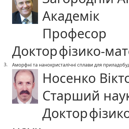
Академік
Професор
Доктор
фізико-ма
3.
Аморфні та нанокристалічні сплави для приладобу
Носенко Вікт
Старший наук
Доктор
фізик