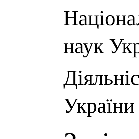
Націона
наук Ук
Діяльні
України