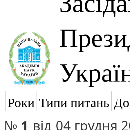
Засід
Прези
Украї
Роки
Типи питань
До
№
1
від
04 грудня 