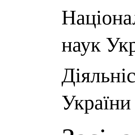
Націона
наук Ук
Діяльні
України