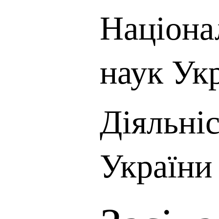
Націона
наук Ук
Діяльні
України