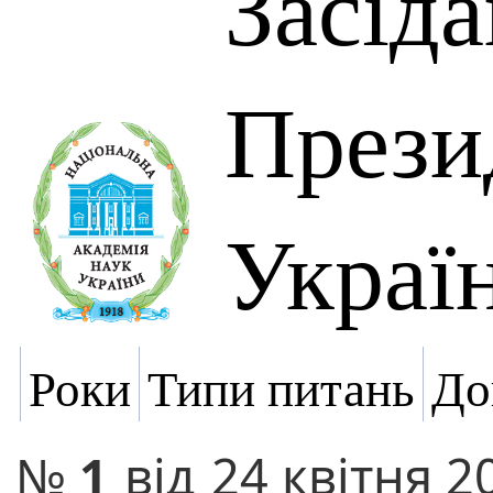
Засід
Прези
Украї
Роки
Типи питань
До
№
1
від
24 квітня 2