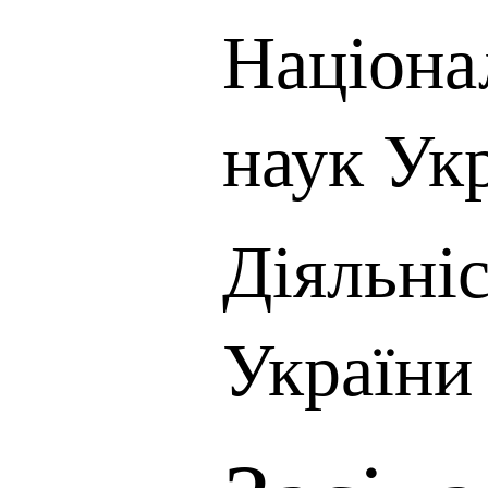
Націона
наук Ук
Діяльні
України