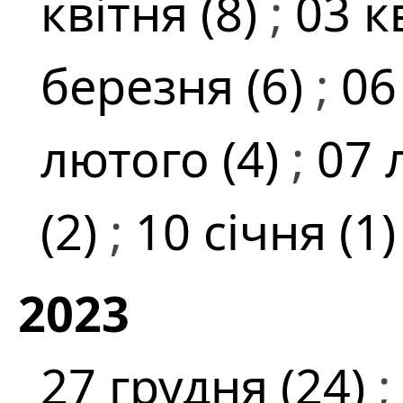
квітня (8)
;
03 к
березня (6)
;
06
лютого (4)
;
07 
(2)
;
10 січня (1
2023
27 грудня (24)
;