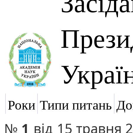
Засід
Прези
Украї
Роки
Типи питань
До
№
1
від
15 травня 