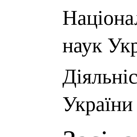
Націона
наук Ук
Діяльні
України