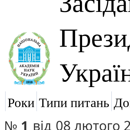
Засід
Прези
Украї
Роки
Типи питань
До
№
1
від
08 лютого 