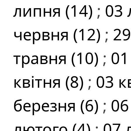
липня (14)
;
03 
червня (12)
;
29
травня (10)
;
01
квітня (8)
;
03 к
березня (6)
;
06
лютого (4)
;
07 