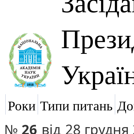
Засід
Прези
Украї
Роки
Типи питань
До
№
26
від
28 грудня