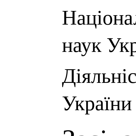
Націона
наук Ук
Діяльні
України