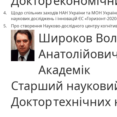
Доктор
економічн
4.
Щодо спільних заходів НАН України та МОН України
наукових досліджень і інновацій ЄС «Горизонт-2020
5.
Про створення Науково-дослідного центру когнітив
Широков Во
Анатолійови
Академік
Старший науковий
Доктор
технічних 