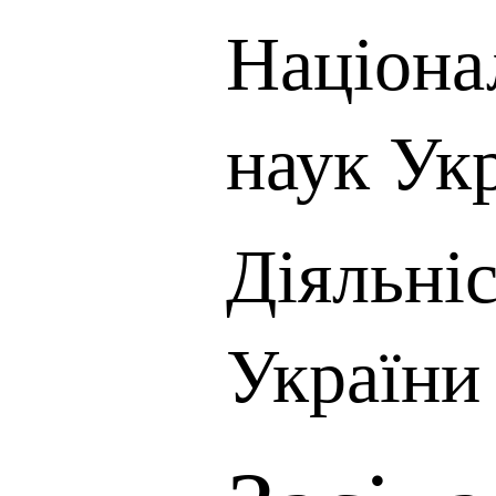
Націона
наук Ук
Діяльні
України