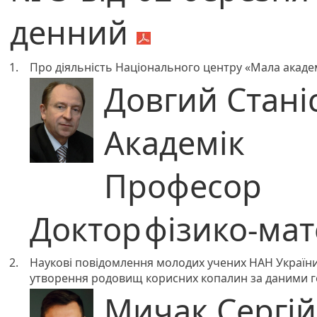
денний
1.
Про діяльність Національного центру «Мала академ
Довгий Стані
Академік
Професор
Доктор
фізико-ма
2.
Наукові повідомлення молодих учених НАН України
утворення родовищ корисних копалин за даними г
Мичак Сергі