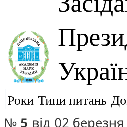
Засід
Прези
Украї
Роки
Типи питань
До
№
5
від
02 березня