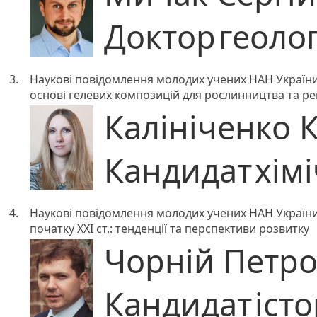
Доктор
геоло
3.
Наукові повідомлення молодих учених НАН України
основі гелевих композицій для рослинництва та ре
Калініченко 
Кандидат
хім
4.
Наукові повідомлення молодих учених НАН України. 
початку ХХІ ст.: тенденції та перспективи розвитку
Чорній Петро
Кандидат
іст