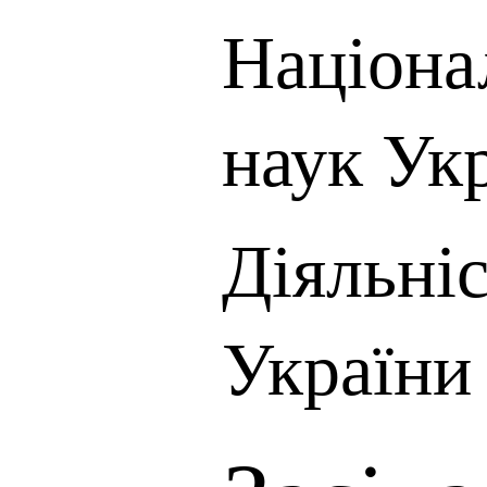
Націона
наук Ук
Діяльні
України