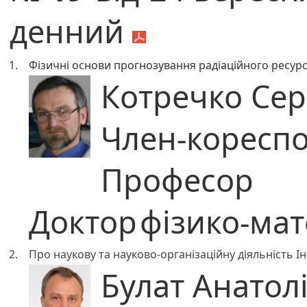
денний
1.
Фізичні основи прогнозування радіаційного ресурс
Котречко Сер
Член-коресп
Професор
Доктор
фізико-ма
2.
Про наукову та науково-організаційну діяльність І
Булат Анатол