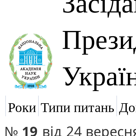
Засід
Прези
Украї
Роки
Типи питань
До
№
19
від
24 вересн