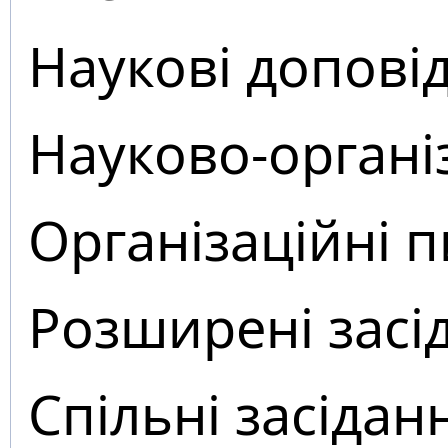
Наукові доповід
Науково-органі
Організаційні 
Розширені засі
Спільні засідан