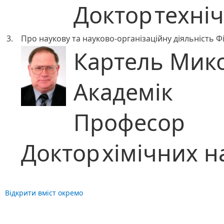
Доктор
техні
3.
Про наукову та науково-організаційну діяльність Фі
Картель Мик
Академік
Професор
Доктор
хімічних н
Відкрити вміст окремо