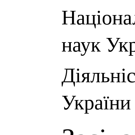
Націона
наук Ук
Діяльні
України