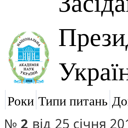
Засід
Прези
Украї
Роки
Типи питань
До
№
2
від
25 січня 20