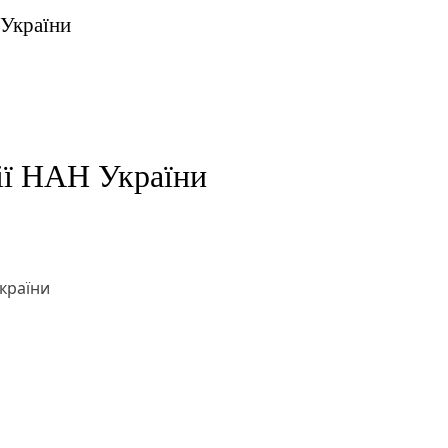
 України
ії НАН України
країни