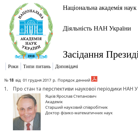
Національна академія наук
Діяльність НАН України
Засідання Презид
Роки
Типи питань
Доповідачі
№
18
від
01 грудня 2017
р.
Порядок денний
1.
Про стан та перспективи наукової періодики НАН У
Яцків Ярослав Степанович
Академік
Старший науковий співробітник
Доктор
фізико-математичних наук