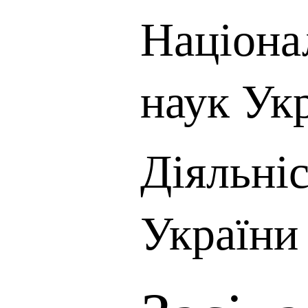
Націона
наук Ук
Діяльні
України