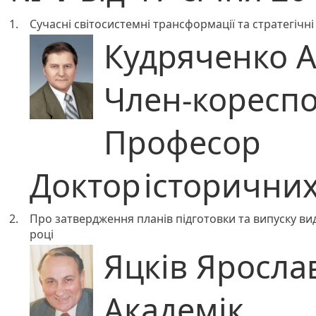
1.
Сучасні світосистемні трансформації та стратегічні
Кудряченко А
Член-коресп
Професор
Доктор
історичних
2.
Про затвердження планів підготовки та випуску ви
році
Яцків Яросла
Академік