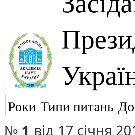
Засід
Прези
Украї
Роки
Типи питань
До
№
1
від
17 січня 20