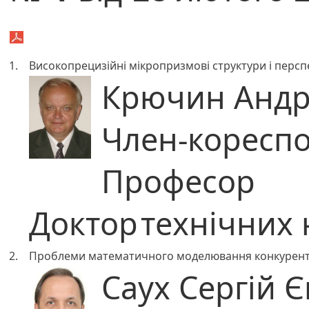
1.
Високопрецизійні мікропризмові структури і перс
Крючин Андр
Член-коресп
Професор
Доктор
технічних 
2.
Проблеми математичного моделювання конкурентно
Саух Сергій 