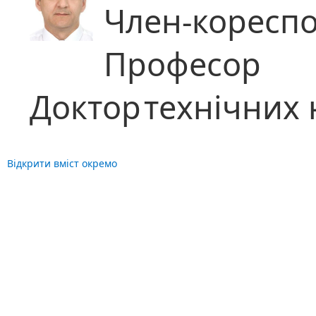
Член-коресп
Професор
Доктор
технічних 
Відкрити вміст окремо