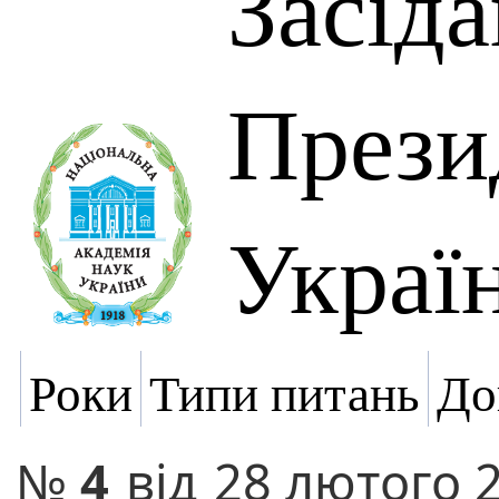
Засід
Прези
Украї
Роки
Типи питань
До
№
4
від
28 лютого 