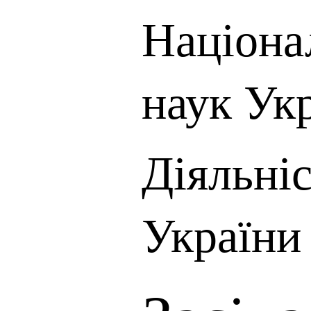
Націона
наук Ук
Діяльні
України