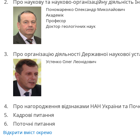
2.
Про наукову та науково-організаційну діяльність І
Пономаренко Олександр Миколайович
Академік
Професор
Доктор
геологічних наук
3.
Про організацію діяльності Державної наукової ус
Устенко Олег Леонідович
4.
Про нагородження відзнаками НАН України та Поче
5.
Кадрові питання
6.
Поточні питання
Відкрити вміст окремо