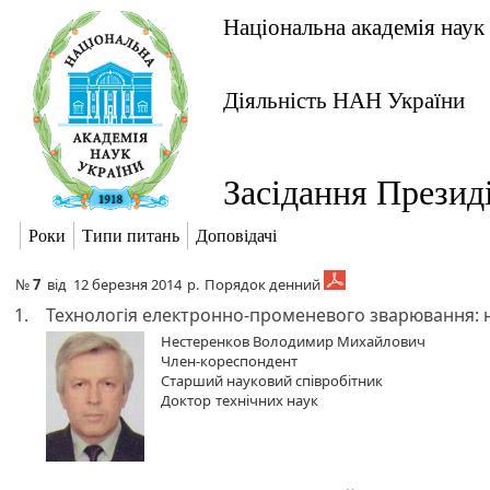
Національна академія наук
Діяльність НАН України
Засідання Презид
Роки
Типи питань
Доповідачі
№
7
від
12 березня 2014
р.
Порядок денний
1.
Технологія електронно-променевого зварювання: н
Нестеренков Володимир Михайлович
Член-кореспондент
Старший науковий співробітник
Доктор
технічних наук