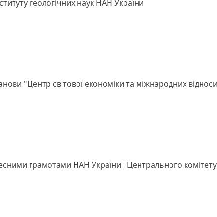
нституту геологічних наук НАН України
танови "Центр світової економіки та міжнародних віднос
сними грамотами НАН України і Центрального комітету