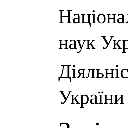
Націона
наук Ук
Діяльні
України