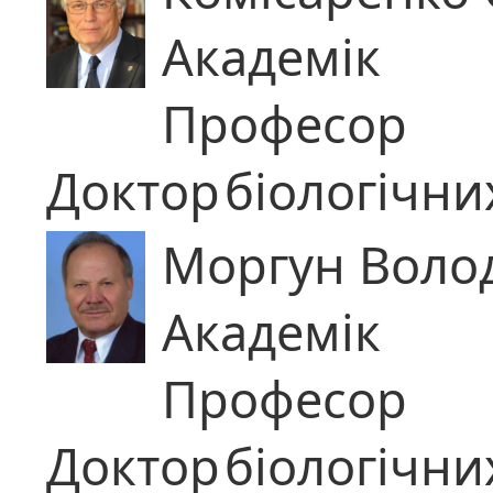
Академік
Професор
Доктор
біологічни
Моргун Воло
Академік
Професор
Доктор
біологічни