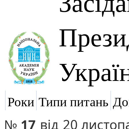
Засід
Прези
Украї
Роки
Типи питань
До
№
17
від
20 листоп