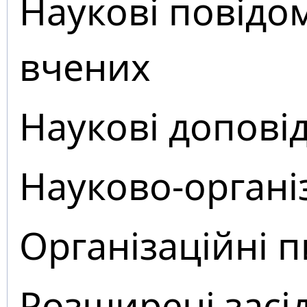
Наукові повідо
вчених
Наукові доповід
Науково-органі
Організаційні 
Розширені засі