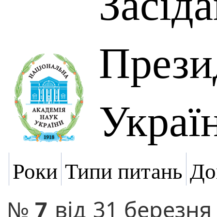
Засід
Прези
Украї
Роки
Типи питань
До
№
7
від
31 березня