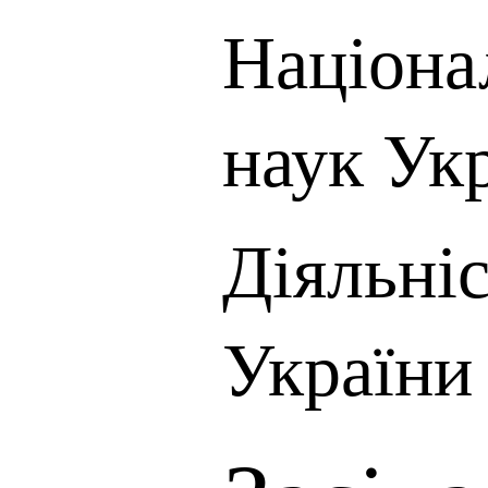
Націона
наук Ук
Діяльні
України