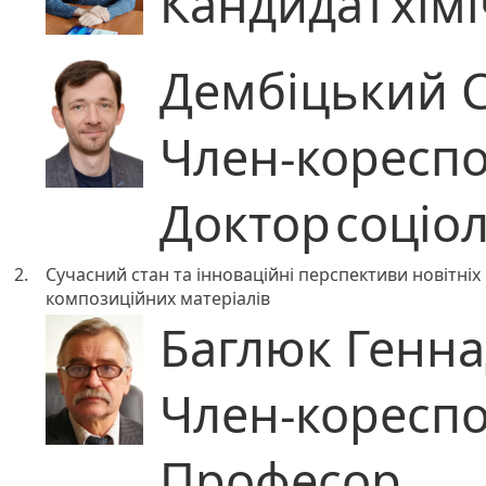
Кандидат
хім
Дембіцький С
Член-коресп
Доктор
соціо
2.
Сучасний стан та інноваційні перспективи новітніх 
композиційних матеріалів
Баглюк Генна
Член-коресп
Професор