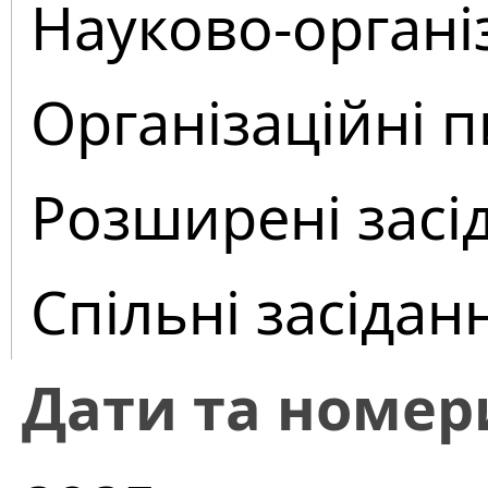
Науково-органі
Організаційні 
Розширені засі
Спільні засідан
Дати та номер