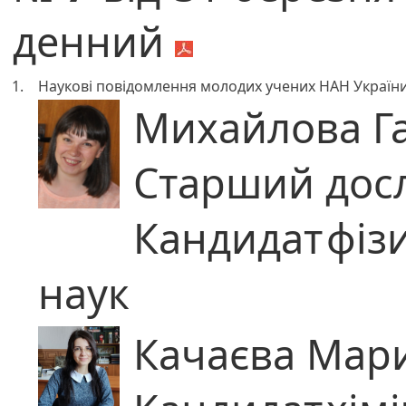
денний
1.
Наукові повідомлення молодих учених НАН Україн
Михайлова Г
Старший дос
Кандидат
фіз
наук
Качаєва Мар