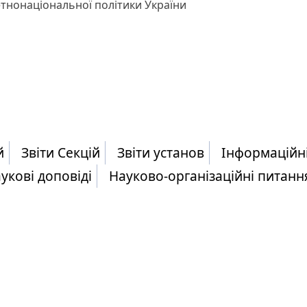
 етнонаціональної політики України
й
Звіти Секцій
Звіти установ
Інформаційн
укові доповіді
Науково-організаційні питанн