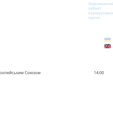
Персональни
кабінет
Корпоративн
портал
Європейським Союзом
14:00