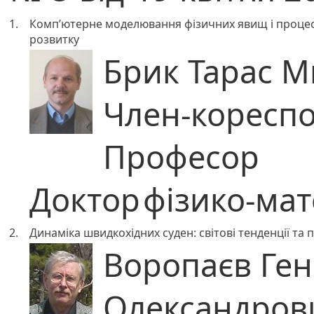
1.
Комп’ютерне моделювання фізичних явищ і процесі
розвитку
Брик Тарас 
Член-коресп
Професор
Доктор
фізико-ма
2.
Динаміка швидкохідних суден: світові тенденції та
Воропаєв Ген
Олександров