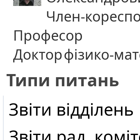
Член-коресп
Професор
Доктор
фізико-ма
​Типи питань
Звіти відділень
Звіти рад, коміт