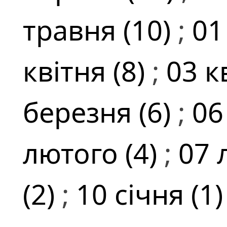
травня (10)
;
01
квітня (8)
;
03 к
березня (6)
;
06
лютого (4)
;
07 
(2)
;
10 січня (1