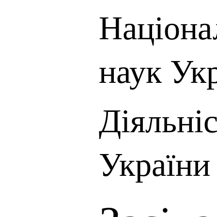
Націона
наук Ук
Діяльні
України