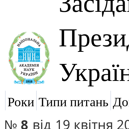
Засід
Прези
Украї
Роки
Типи питань
До
№
8
від
19 квітня 2