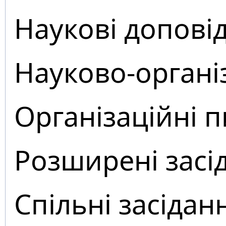
Наукові доповід
Науково-органі
Організаційні 
Розширені засі
Спільні засідан