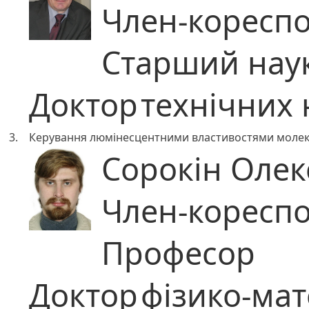
Член-коресп
Старший наук
Доктор
технічних 
3.
Керування люмінесцентними властивостями молеку
Сорокін Оле
Член-коресп
Професор
Доктор
фізико-ма