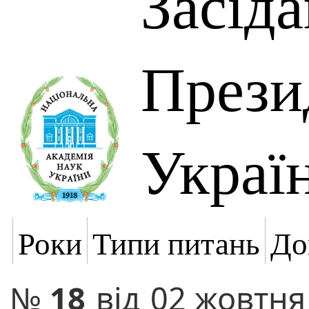
Засід
Прези
Украї
Роки
Типи питань
До
№
18
від
02 жовтня