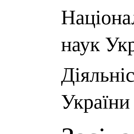
Націона
наук Ук
Діяльні
України