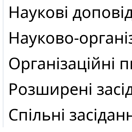
Наукові доповід
Науково-органі
Організаційні 
Розширені засі
Спільні засідан