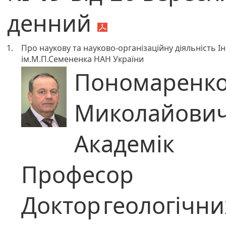
денний
1.
Про наукову та науково-організаційну діяльність Ін
ім.М.П.Семененка НАН України
Пономаренко
Миколайови
Академік
Професор
Доктор
геологічни