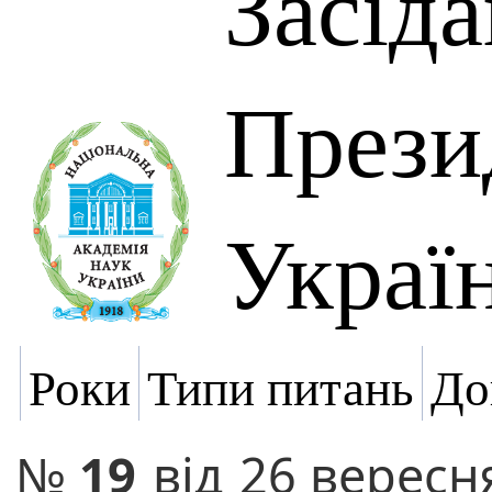
Засід
Прези
Украї
Роки
Типи питань
До
№
19
від
26 вересн