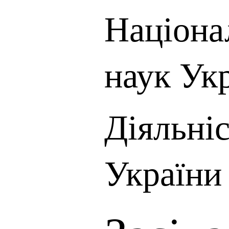
Націона
наук Ук
Діяльні
України