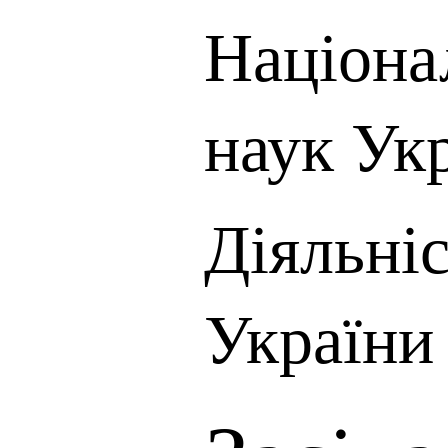
Націона
наук Ук
Діяльні
України