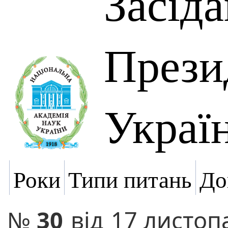
Засід
Прези
Украї
Роки
Типи питань
До
№
30
від
17 листоп