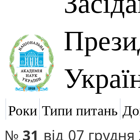
Засід
Прези
Украї
Роки
Типи питань
До
№
31
від
07 грудня