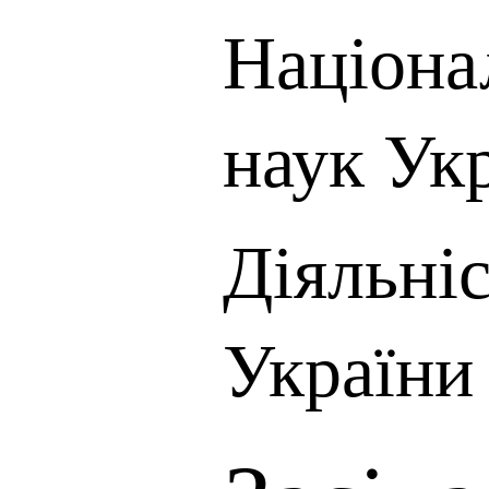
Націона
наук Ук
Діяльні
України