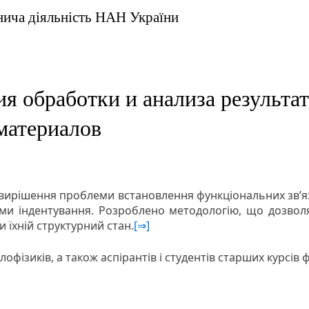
внича діяльність НАН України
я обработки и анализа результа
материалов
вирішення проблеми встановлення функціональних зв’язк
ми індентування. Розроблено методологію, що дозволя
и їхній структурний стан.
[⇒]
офізиків, а також аспірантів і студентів старших курсів ф