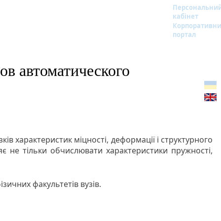
Персональни
кабінет
Корпоративн
портал
тов автоматического
ів характеристик міцності, деформації і структурного
є не тільки обчислювати характеристики пружності,
ізичних факультетів вузів.