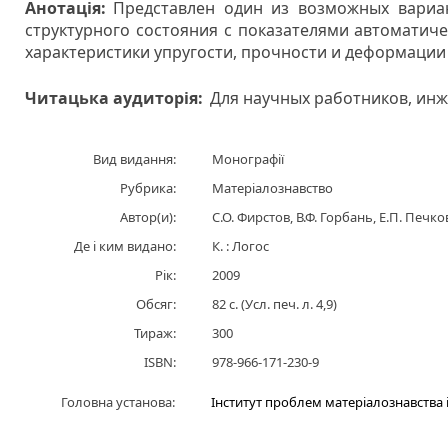
Анотація:
Представлен один из возможных вариа
структурного состояния с показателями автоматич
характеристики упругости, прочности и деформации
Читацька аудиторія:
Для научных работников, инж
Вид видання:
Монографії
Рубрика:
Матеріалознавство
Автор(и):
С.О. Фирстов, В.Ф. Горбань, Е.П. Печк
Де і ким видано:
К. : Логос
Рік:
2009
Обсяг:
82 с. (Усл. печ. л. 4,9)
Тираж:
300
ISBN:
978-966-171-230-9
Головна установа:
Інститут проблем матеріалознавства і