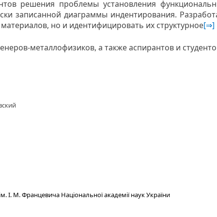
нтов решения проблемы установления функциональны
ески записанной диаграммы индентирования. Разработ
 материалов, но и идентифицировать их структурное
[⇒]
енеров-металлофизиков, а также аспирантов и студенто
овский
м. І. М. Францевича Національної академії наук України