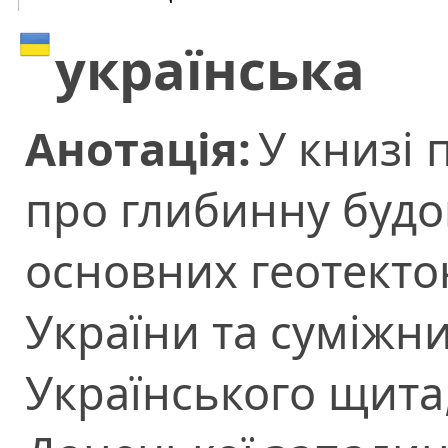
українська
Анотація:
У книзі 
про глибинну будо
основних геотекто
України та суміжн
Українського щита