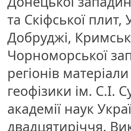
Донецької западин
та Скіфської плит,
Добруджі, Кримськ
Чорноморської зап
регіонів матеріали
геофізики ім. С.І. 
академії наук Укра
двадцятиріччя. Ви