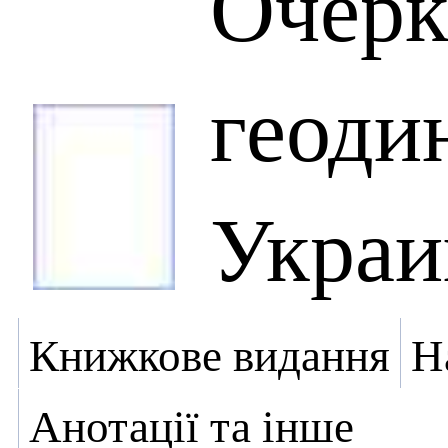
Очер
геоди
Укра
Книжкове видання
Н
Анотації та інше