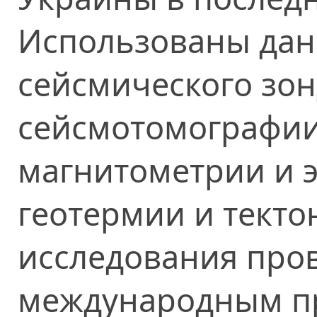
Использованы дан
сейсмического зо
сейсмотомографии
магнитометрии и 
геотермии и тект
исследования про
международным пр