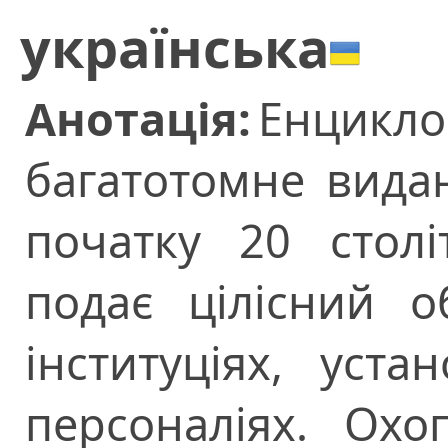
українська
Анотація:
Енцикло
багатотомне видан
початку 20 столі
подає цілісний о
інституціях, уста
персоналіях. Охо