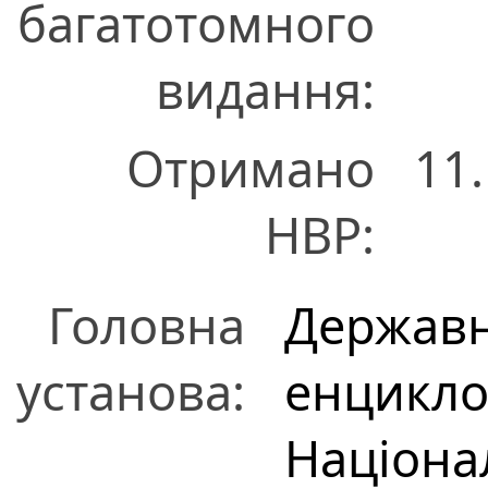
багатотомного
видання:
Отримано
11
НВР:
Головна
Державн
установа:
енцикло
Націонал