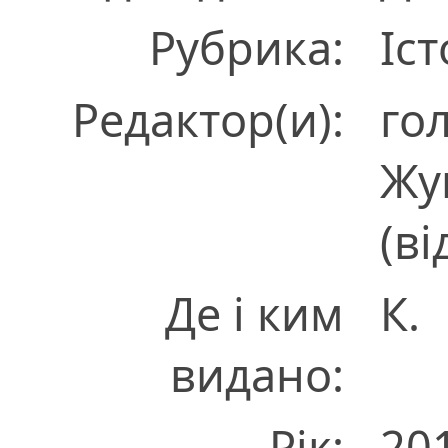
Рубрика:
Іст
Редактор(и):
гол
Жук
(ві
Де і ким
К.
видано:
Рік:
20