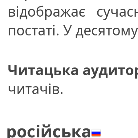
відображає сучас
постаті. У десятом
Читацька аудитор
читачів.
російська