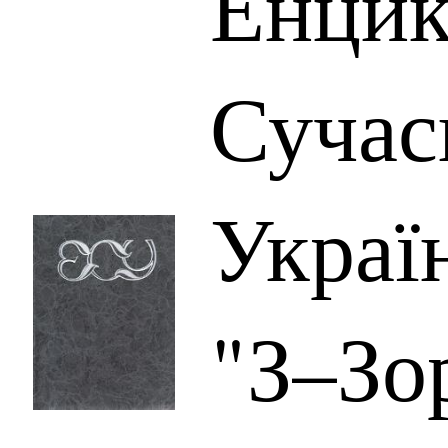
Енцик
Сучас
Україн
"З–Зо