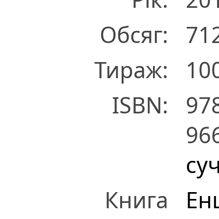
Обсяг:
712
Тираж:
10
ISBN:
97
96
су
Книга
Ен