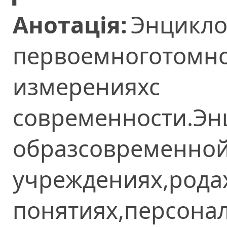
Анотація:
Энцикл
первоемноготом
измерения
современности.Эн
образсовременной
учреждения
понятиях,персона