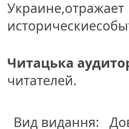
Украине,отра
историческиесобы
Читацька аудитор
читателей.
Вид видання:
До