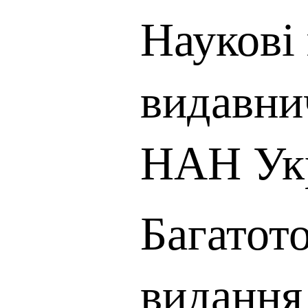
Наукові 
видавни
НАН Ук
Багатот
видання