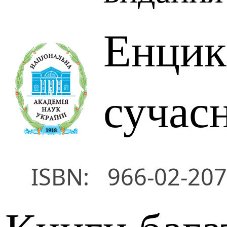
Енцик
сучас
ISBN:
966-02-207