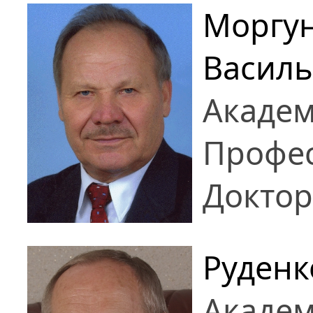
Моргу
Васил
Академ
Профе
Доктор
Руденк
Академ