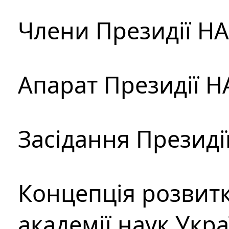
Члени Президії Н
Апарат Президії Н
Засідання Президі
Концепція розвитк
академії наук Укр