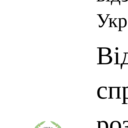
Укр
Ві
сп
ро