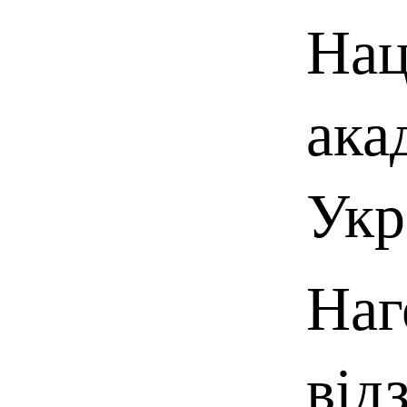
Нац
ака
Укр
Наг
від