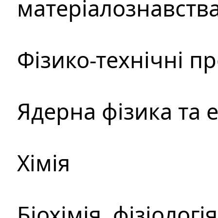
матеріалознавств
Фізико-технічні п
Ядерна фізика та 
Хімія
Біохімія, фізіологі