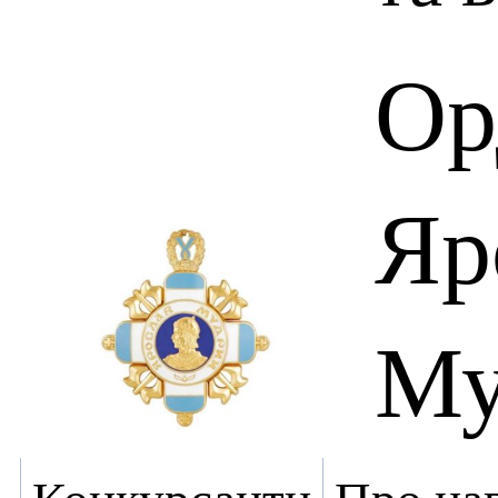
Ор
Яр
Му