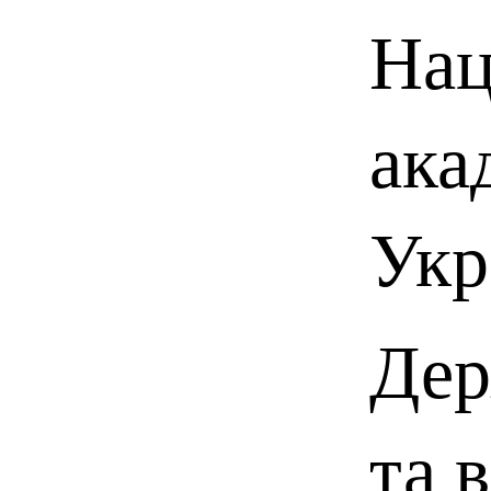
Нац
ака
Укр
Дер
та 