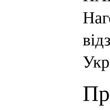
Наг
від
Укр
Пр