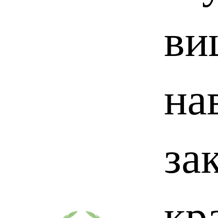
ви
на
за
кр