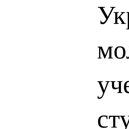
Ук
мо
уч
ст