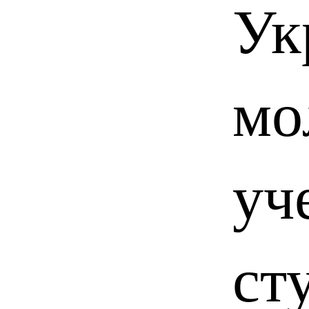
Ук
мо
уч
ст