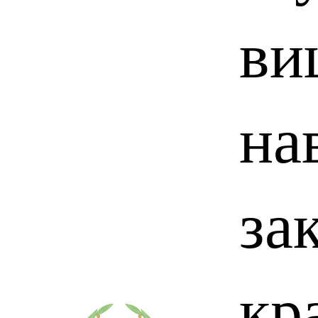
ви
на
за
кр