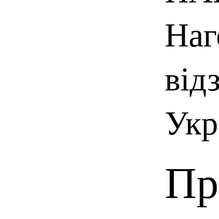
Наг
від
Укр
Пр