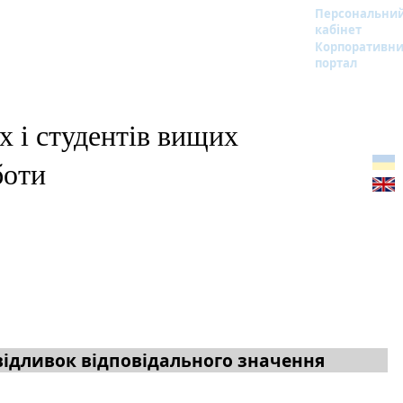
Персональни
кабінет
Корпоративн
портал
 і студентів вищих
боти
відливок відповідального значення