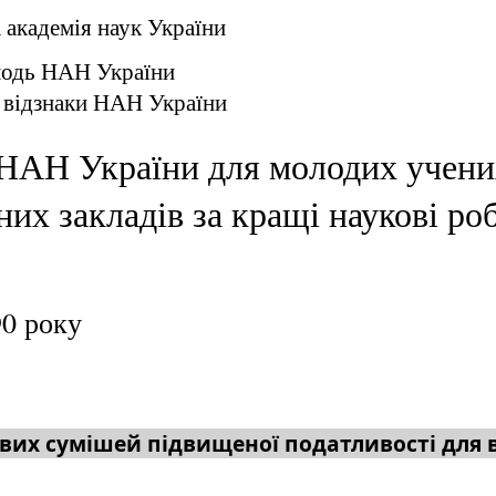
 академія наук України
лодь НАН України
 відзнаки НАН України
НАН України для молодих учених
них закладів за кращі наукові ро
90 року
вих сумішей підвищеної податливості для 