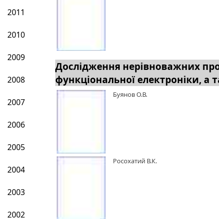
2011
2010
2009
Дослідження нерівноважних проце
функціональної електроніки, а т
2008
Буянов О.В.
2007
2006
2005
Росохатий В.К.
2004
2003
2002