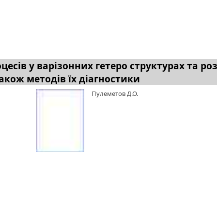
сів у варізонних гетеро структурах та роз
акож методів їх діагностики
Пулеметов Д.О.