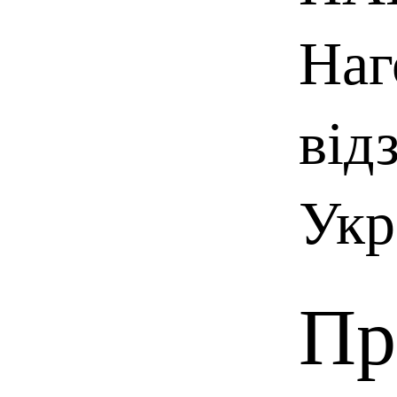
Наг
від
Укр
Пр