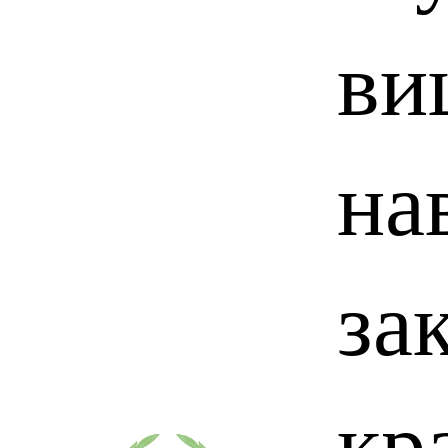
ви
на
за
кр