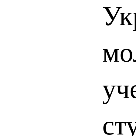
Ук
мо
уч
ст