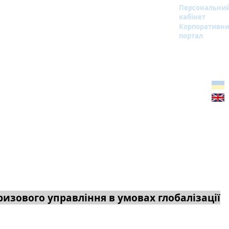
Персональни
кабінет
Корпоративн
портал
ризового управління в умовах глобалізації