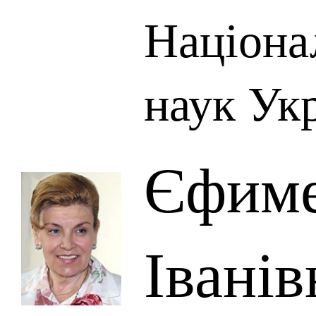
Націона
наук Ук
Єфиме
Іванів