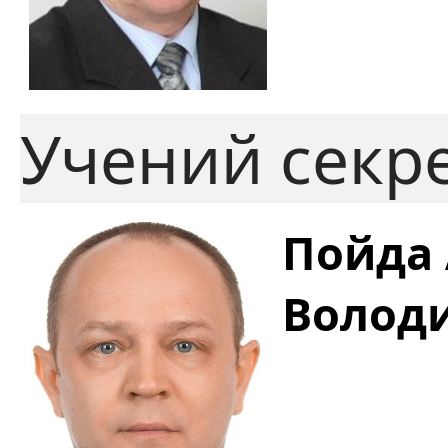
Учений секр
Пойда 
Волод