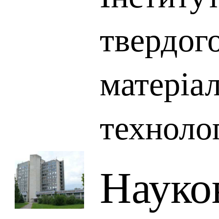
твердого
матеріал
техноло
Науко