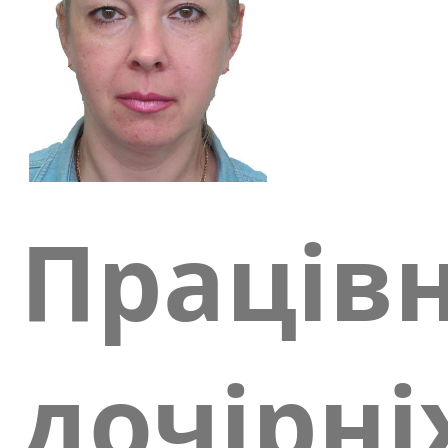
Праців
дочірні