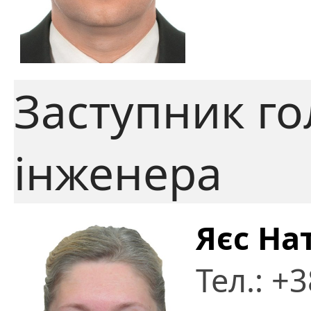
Заступник г
інженера
Яєс На
Тел.: +