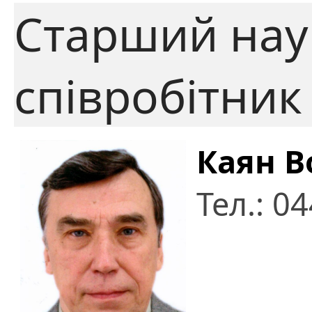
Старший нау
співробітник
Каян 
Тел.: 0