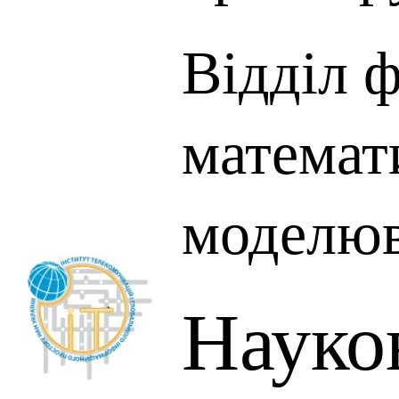
Відділ ф
математ
моделю
Науко