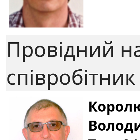
Провідний н
співробітник
Корол
Волод