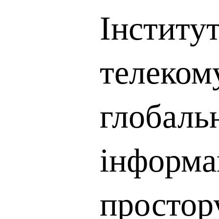
Інститу
телекому
глобаль
інформа
простор