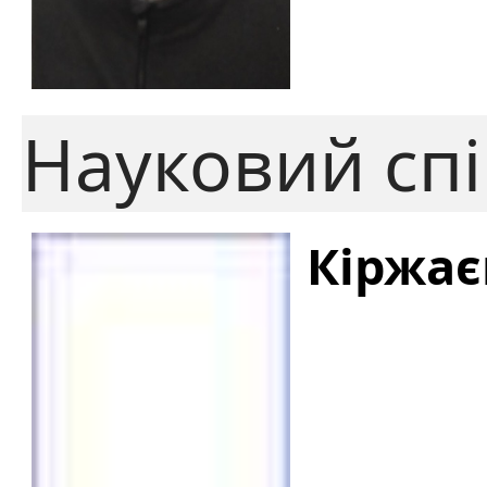
Науковий спі
Кіржає