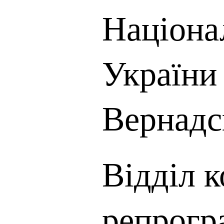
Націона
України 
Вернадс
Відділ 
репрогр